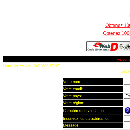
Obtenez 100
Obtenez 1000
Retour a
Livre d'or créé le 12/6/2003 13:37
Signe
Votre nom:
Votre email:
Votre pays:
Votre région:
Caractères de validation
Inscrivez les caractères ici:
Message